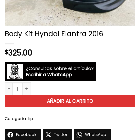
Body Kit Hyndai Elantra 2016
325.00
$
¿Consultas sobre el artículo?
Escribir a WhatsApp
Body Kit Hyndai Elantra 2016 cantidad
AÑADIR AL CARRITO
Categoría:
Lip
Facebook
Twitter
WhatsApp