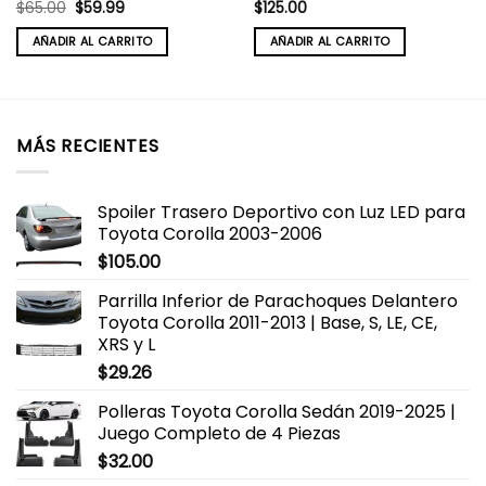
El
El
$
65.00
$
59.99
$
125.00
precio
precio
original
actual
AÑADIR AL CARRITO
AÑADIR AL CARRITO
era:
es:
$65.00.
$59.99.
MÁS RECIENTES
Spoiler Trasero Deportivo con Luz LED para
Toyota Corolla 2003-2006
$
105.00
Parrilla Inferior de Parachoques Delantero
Toyota Corolla 2011-2013 | Base, S, LE, CE,
XRS y L
$
29.26
Polleras Toyota Corolla Sedán 2019-2025 |
Juego Completo de 4 Piezas
$
32.00