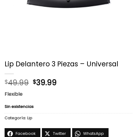
Lip Delantero 3 Piezas – Universal
El
El
49.99
39.99
$
$
precio
precio
Flexible
original
actual
era:
es:
Sin existencias
$49.99.
$39.99.
Categoría:
Lip
Facebook
Twitter
WhatsApp