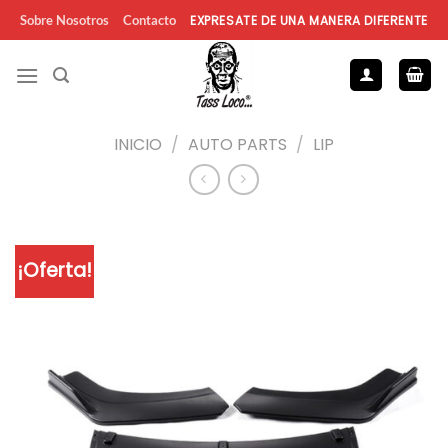
Saltar
EXPRESATE DE UNA MANERA DIFERENTE
Sobre Nosotros
Contacto
al
contenido
INICIO
/
AUTO PARTS
/
LIP
¡Oferta!