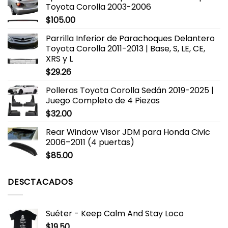
Toyota Corolla 2003-2006
$
105.00
Parrilla Inferior de Parachoques Delantero
Toyota Corolla 2011-2013 | Base, S, LE, CE,
XRS y L
$
29.26
Polleras Toyota Corolla Sedán 2019-2025 |
Juego Completo de 4 Piezas
$
32.00
Rear Window Visor JDM para Honda Civic
2006–2011 (4 puertas)
$
85.00
DESCTACADOS
Suéter - Keep Calm And Stay Loco
$
19.50