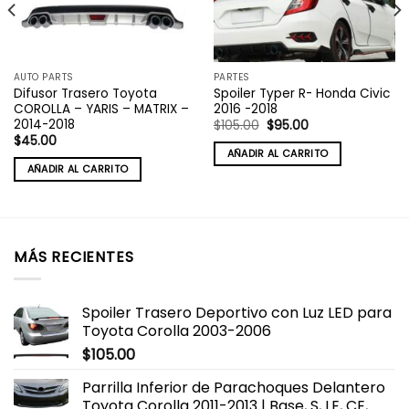
AUTO PARTS
PARTES
Difusor Trasero Toyota
Spoiler Typer R- Honda Civic
COROLLA – YARIS – MATRIX –
2016 -2018
2014-2018
El
El
$
105.00
$
95.00
precio
precio
$
45.00
original
actual
AÑADIR AL CARRITO
era:
es:
AÑADIR AL CARRITO
$105.00.
$95.00.
MÁS RECIENTES
Spoiler Trasero Deportivo con Luz LED para
Toyota Corolla 2003-2006
$
105.00
Parrilla Inferior de Parachoques Delantero
Toyota Corolla 2011-2013 | Base, S, LE, CE,