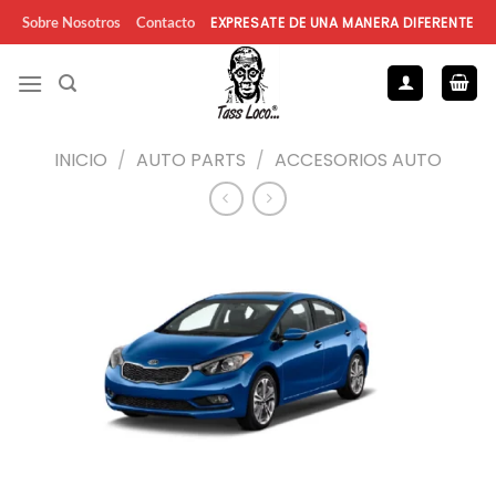
Saltar
EXPRESATE DE UNA MANERA DIFERENTE
Sobre Nosotros
Contacto
al
contenido
INICIO
/
AUTO PARTS
/
ACCESORIOS AUTO