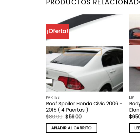
PRODUCTOS RELACIONAD
¡Oferta!
PARTES
LIP
i Accent 2010 –
Roof Spoiler Honda Civic 2006 –
Body
2015 ( 4 Puertas )
Elan
El
El
$
80.00
$
59.00
$
65
precio
precio
original
actual
RITO
AÑADIR AL CARRITO
LE
era:
es:
$80.00.
$59.00.