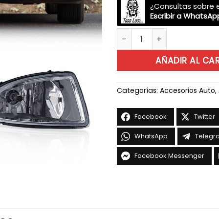
¿Consultas sobre e
Escribir a WhatsAp
Halogenas Honda Civic 04 
AÑADIR AL CA
Categorías:
Accesorios Auto
,
Facebook
Twitter
WhatsApp
Telegr
Facebook Messenger