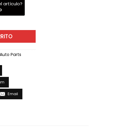
l artículo?
p
- 05 cantidad
RRITO
Auto Parts
am
Email