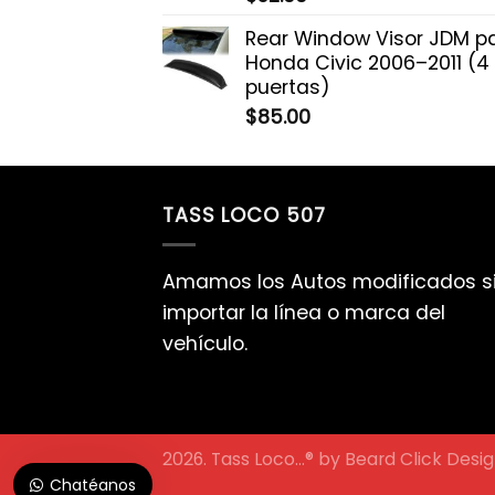
Rear Window Visor JDM p
Honda Civic 2006–2011 (4
puertas)
$
85.00
TASS LOCO 507
Amamos los Autos modificados s
importar la línea o marca del
vehículo.
2026. Tass Loco...® by
Beard Click Desi
Chatéanos