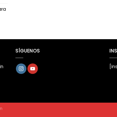
ara
SÍGUENOS
IN
in
[i
gn