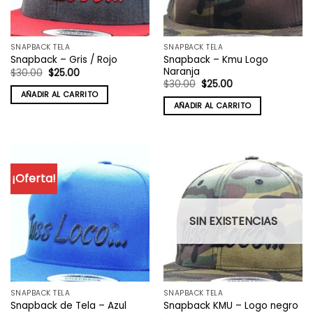
SNAPBACK TELA
SNAPBACK TELA
Snapback – Kmu Logo
Snapback – Gris / Rojo
Naranja
El
El
$
30.00
$
25.00
precio
precio
El
El
$
30.00
$
25.00
original
actual
precio
precio
AÑADIR AL CARRITO
era:
es:
original
actual
AÑADIR AL CARRITO
$30.00.
$25.00.
era:
es:
$30.00.
$25.00.
¡Oferta!
SIN EXISTENCIAS
SNAPBACK TELA
SNAPBACK TELA
Snapback de Tela – Azul
Snapback KMU – Logo negro