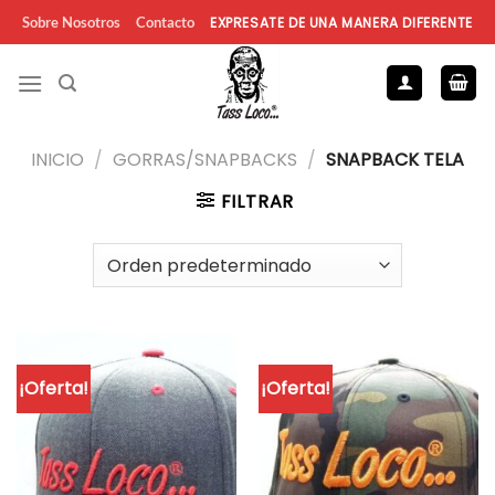
Saltar
EXPRESATE DE UNA MANERA DIFERENTE
Sobre Nosotros
Contacto
al
contenido
INICIO
/
GORRAS/SNAPBACKS
/
SNAPBACK TELA
FILTRAR
¡Oferta!
¡Oferta!