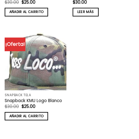
El
El
$
30.00
$
25.00
$
30.00
precio
precio
original
actual
AÑADIR AL CARRITO
LEER MÁS
era:
es:
$30.00.
$25.00.
¡Oferta!
SNAPBACK TELA
Snapback KMU Logo Blanco
El
El
$
30.00
$
25.00
precio
precio
original
actual
AÑADIR AL CARRITO
era:
es:
$30.00.
$25.00.