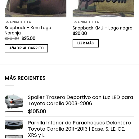
SNAPBACK TELA
SNAPBACK TELA
Snapback – Kmu Logo
Snapback KMU – Logo negro
Naranja
$
30.00
El
El
$
30.00
$
25.00
precio
precio
LEER MÁS
original
actual
AÑADIR AL CARRITO
era:
es:
$30.00.
$25.00.
MÁS RECIENTES
Spoiler Trasero Deportivo con Luz LED para
Toyota Corolla 2003-2006
$
105.00
Parrilla Inferior de Parachoques Delantero
Toyota Corolla 2011-2013 | Base, S, LE, CE,
XRS y L