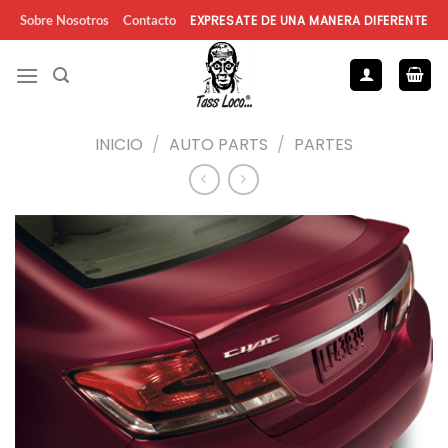
Saltar
EXPRESATE DE UNA MANERA DIFERENTE
Sobre Nosotros
Contacto
al
contenido
INICIO
/
AUTO PARTS
/
PARTES