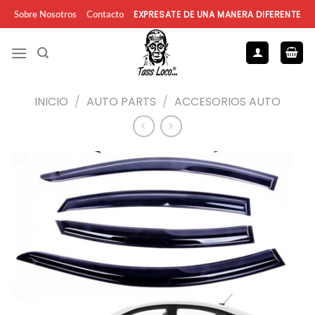
Saltar
EXPRESATE DE UNA MANERA DIFERENTE
Sobre Nosotros
Contacto
al
contenido
INICIO
/
AUTO PARTS
/
ACCESORIOS AUTO