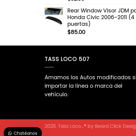
Rear Window Visor JDM p
Honda Civic 2006–2011 (4
puertas)
$
85.00
TASS LOCO 507
Amamos los Autos modificados s
importar la línea o marca del
vehículo.
2026. Tass Loco...® by
Beard Click Desi
Chatéanos