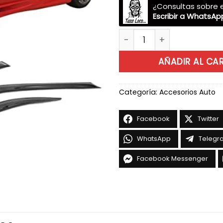
¿Consultas sobre e
Escribir a WhatsAp
Viseras Mitsubishi Lancer 
AÑADIR AL CA
Categoría:
Accesorios Auto
Facebook
Twitter
WhatsApp
Telegr
Facebook Messenger