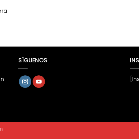
ara
SÍGUENOS
IN
in
[i
gn